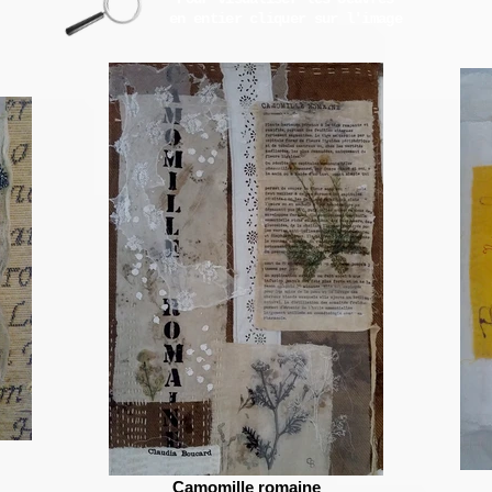
en entier
cliquer sur l'image
Camomille romaine